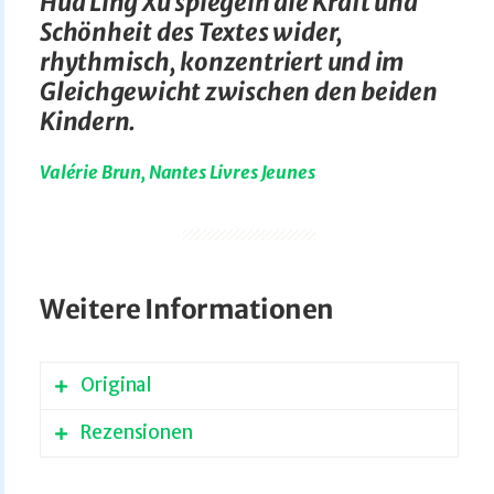
Hua Ling Xu spiegeln die Kraft und
Schönheit des Textes wider,
rhythmisch, konzentriert und im
Gleichgewicht zwischen den beiden
Kindern.
Valérie Brun, Nantes Livres Jeunes
Weitere Informationen
Original
Rezensionen
Das Original
Frères
erschien 2022 auf
Französisch bei
L’Étagère du bas