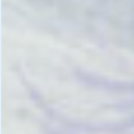
stark gezoomte Bildausschnitte oder
kleine Bildrahmen. Mal mit starkem
Motiv, mal scheint vor allen Dingen
Raum für eigene Vorstellungen zu
bleiben.
Bilder und Texte erklären wenig, sie
erzeugen eher Atmosphäre und
Stimmungen, setzen Akzente und geben
Impulse, um über das Geheimnis der
Bruderschaft nachdenken zu lernen. Das
ist es, was das Buch anbietet. Und das
fasziniert und überzeugt.
Ein künstlerisch anspruchsvolles und
eindrückliches Buch.
***Sehr zu empfehlen!