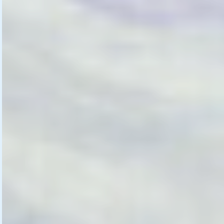
Michael Ritter, AJuM
Arbeitsgemeinschaft Jugendliteratur
und Medien der GEW, Landesstelle
Sachsen-Anhalt
.