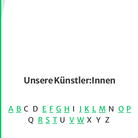
Unsere Künstler:Innen
A
B
C D
E
F
G
H
I
J
K
L
M
N
O
P
Q
R
S
T
U
V
W
X Y Z