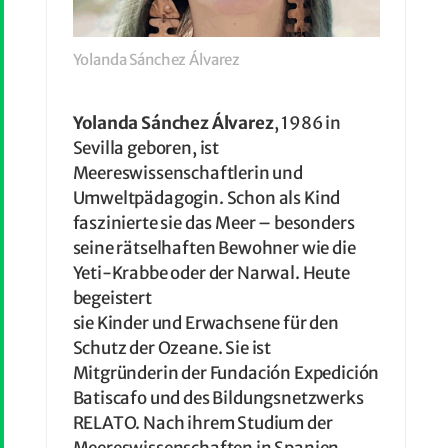
Yolanda Sánchez Álvarez
Yolanda Sánchez Álvarez
, 1986 in
Sevilla geboren, ist
Meereswissenschaftlerin und
Umweltpädagogin. Schon als Kind
faszinierte sie das Meer – besonders
seine rätselhaften Bewohner wie die
Yeti-Krabbe oder der Narwal. Heute
begeistert
sie Kinder und Erwachsene für den
Schutz der Ozeane. Sie ist
Mitgründerin der Fundación Expedición
Batiscafo und des Bildungsnetzwerks
RELATO. Nach ihrem Studium der