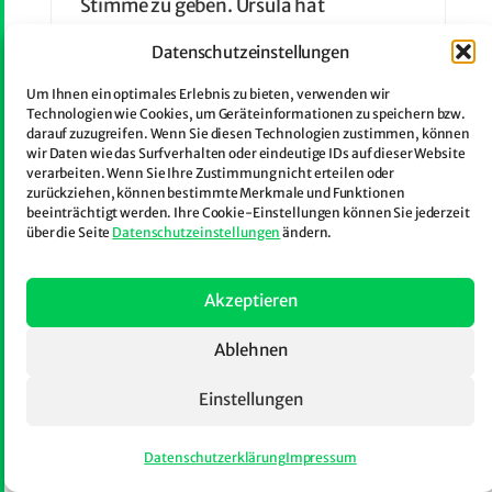
Stimme zu geben. Ursula hat
Romanistik und Englisch in Köln,
Datenschutzeinstellungen
Perpignan und Barcelona studiert und
lebt und arbeitet in Solingen.
Um Ihnen ein optimales Erlebnis zu bieten, verwenden wir
Technologien wie Cookies, um Geräteinformationen zu speichern bzw.
darauf zuzugreifen. Wenn Sie diesen Technologien zustimmen, können
wir Daten wie das Surfverhalten oder eindeutige IDs auf dieser Website
verarbeiten. Wenn Sie Ihre Zustimmung nicht erteilen oder
E
zurückziehen, können bestimmte Merkmale und Funktionen
beeinträchtigt werden. Ihre Cookie-Einstellungen können Sie jederzeit
über die Seite
Datenschutzeinstellungen
ändern.
Joana Estrela
Akzeptieren
Ablehnen
Einstellungen
Datenschutzerklärung
Impressum