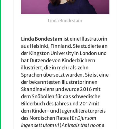
Linda Bondestam
Linda Bondestam
ist eine Illustratorin
aus Helsinki, Finnland. Sie studierte an
der Kingston University in London und
hat Dutzende von Kinderbüchern
illustriert, die in mehr als zehn
Sprachen übersetzt wurden. Sie ist eine
der bekanntesten Illustratorinnen
Skandinaviens und wurde 2016 mit
dem Snöbollen für das schwedische
Bilderbuch des Jahres und 2017 mit
dem Kinder- und Jugendliteraturpreis
des Nordischen Rates für
Djur som
ingen sett utom vi
(
Animals that no one