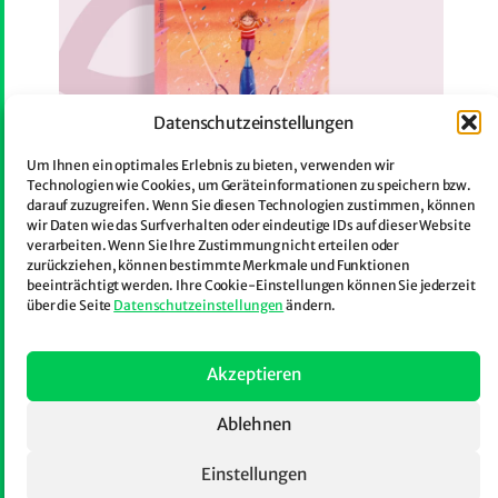
Datenschutzeinstellungen
Um Ihnen ein optimales Erlebnis zu bieten, verwenden wir
Technologien wie Cookies, um Geräteinformationen zu speichern bzw.
darauf zuzugreifen. Wenn Sie diesen Technologien zustimmen, können
wir Daten wie das Surfverhalten oder eindeutige IDs auf dieser Website
verarbeiten. Wenn Sie Ihre Zustimmung nicht erteilen oder
zurückziehen, können bestimmte Merkmale und Funktionen
beeinträchtigt werden. Ihre Cookie-Einstellungen können Sie jederzeit
Salto
über die Seite
Datenschutzeinstellungen
ändern.
Preisgekrönter Roman voller Wärme und
Akzeptieren
feinem isländischen Humor: Der
zwölfjährige Turner Álfur will hoch hinaus –
Ablehnen
bis die Autismusdiagnose seines Bruders
vieles ins Wanken bringt. Und er begreift,
Einstellungen
was wirklich zählt.