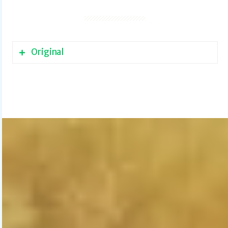
Original
Das Original
WILDSPEAK
erscheint im April
2026 auf Englisch bei Sourcebooks
Jabberwocky in Naperville, Illinois, USA.