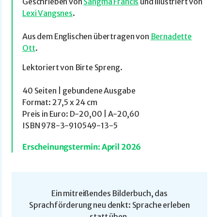
Geschrieben von
Sangma Francis
und illustriert von
Lexi Vangsnes
.
Aus dem Englischen übertragen von
Bernadette
Ott
.
Lektoriert von Birte Spreng.
40 Seiten | gebundene Ausgabe
Format: 27,5 x 24 cm
Preis in Euro: D-20,00 | A-20,60
ISBN 978-3-910549-13-5
Erscheinungstermin: April 2026
Ein mitreißendes Bilderbuch, das
Sprachförderung neu denkt: Sprache erleben
statt üben.