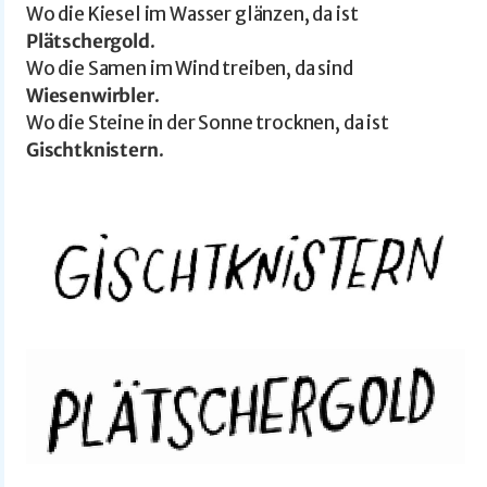
Wo die Kiesel im Wasser glänzen, da ist
Plätschergold
.
Wo die Samen im Wind treiben, da sind
Wiesenwirbler
.
Wo die Steine in der Sonne trocknen, da ist
Gischtknistern
.