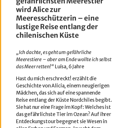
gefährlichsten Meerestier
wird Alice zur
Meeresschützerin – eine
lustige Reise entlang der
chilenischen Küste
„Ich dachte, es geht um gefährliche
Meerestiere – aber am Ende wollte ich selbst
das Meer retten!“
Luisa, 6 Jahre
Hast du mich erschreckt! erzählt die
Geschichte von Alicia, einem neugierigen
Mädchen, das sich auf eine spannende
Reise entlang der Küste Nordchiles begibt.
Sie hat nur eine Frage im Kopf: Welches ist
das gefährlichste Tier im Ozean? Auf ihrer
Entdeckungstour begegnet sie Wesen in