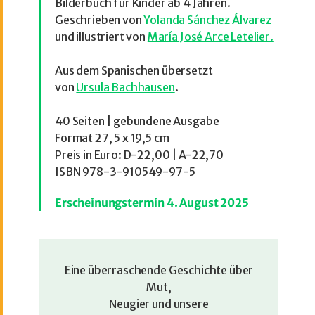
Bilderbuch für Kinder ab 4 Jahren.
Geschrieben von
Yolanda Sánchez Álvarez
und illustriert von
María José Arce Letelier.
Aus dem Spanischen übersetzt
von
Ursula Bachhausen
.
40 Seiten | gebundene Ausgabe
Format 27, 5 x 19,5 cm
Preis in Euro: D-22,00 | A-22,70
ISBN 978-3-910549-97-5
Erscheinungstermin 4. August 202
5
Eine überraschende Geschichte über
Mut,
Neugier und unsere