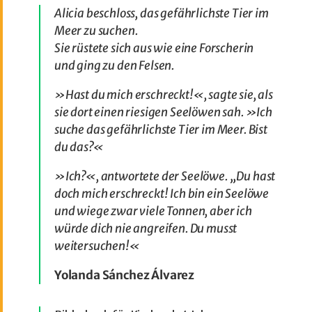
Alicia beschloss, das gefährlichste Tier im
Meer zu suchen.
Sie rüstete sich aus wie eine Forscherin
und ging zu den Felsen.
»Hast du mich erschreckt!«, sagte sie, als
sie dort einen riesigen Seelöwen sah. »Ich
suche das gefährlichste Tier im Meer. Bist
du das?«
»Ich?«, antwortete der Seelöwe. „Du hast
doch mich erschreckt! Ich bin ein Seelöwe
und wiege zwar viele Tonnen, aber ich
würde dich nie angreifen. Du musst
weitersuchen!«
Yolanda Sánchez Álvarez