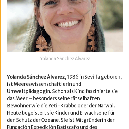
Yolanda Sánchez Álvarez
Yolanda Sánchez Álvarez
, 1986 in Sevilla geboren,
ist Meereswissenschaftlerin und
Umweltpädagogin. Schon als Kind faszinierte sie
das Meer – besonders seine rätselhaften
Bewohner wie die Yeti-Krabbe oder der Narwal.
Heute begeistert sie Kinder und Erwachsene für
den Schutz der Ozeane. Sie ist Mitgründerin der
Fundación Expedición Batiscafo und des