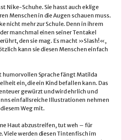
asst Nike-Schuhe. Sie hasst auch eklige
ren Menschen in die Augen schauen muss.
e nicht mehr zur Schule. Denn in ihrem
, der manchmal einen seiner Tentakel
erührt, den sie mag. Es macht »Slash!«,
lötzlich kann sie diesen Menschen einfach
ft humorvollen Sprache fängt Matilda
lheit ein, die ein Kind befallen kann. Das
benteuer gewürzt und wird ehrlich und
anns einfallsreiche Illustrationen nehmen
f diesem Weg mit.
e Haut abzustreifen, tut weh – für
. Viele werden diesen Tintenfisch im