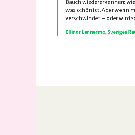
Bauch wiedererkennen: wie e
was schön ist. Aber wenn ma
verschwindet – oder wird s
Ellinor Lennermo, Sveriges Ra