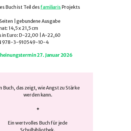
es Buch ist Teil des
familiaris
Projekts
Seiten | gebundene Ausgabe
at: 14,5 x 21,5 cm
s in Euro: D-22,00 | A-22,60
N 978-3-910549-10-4
cheinungstermin 27. Januar 2026
n Buch, das zeigt, wie Angst zu Stärke
werden kann.
✦
Ein wertvolles Buch für jede
Schulbibliothek.