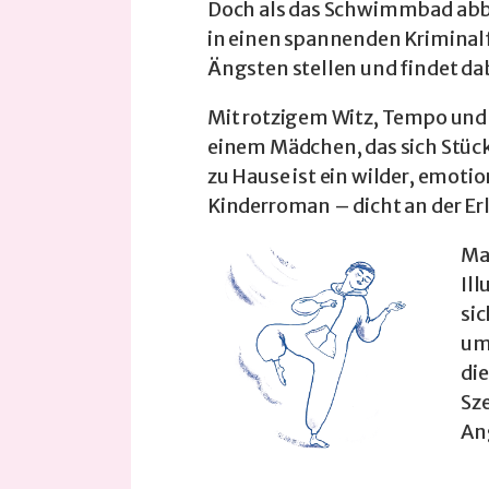
Doch als das Schwimmbad abbr
in einen spannenden Kriminalf
Ängsten stellen und findet dab
Mit rotzigem Witz, Tempo und
einem Mädchen, das sich Stück 
zu Hause ist ein wilder, emotio
Kinderroman – dicht an der Er
Mar
Il
sic
ums
di
Sz
An