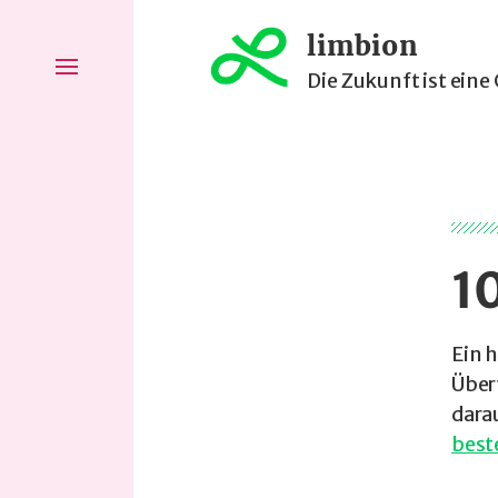
limbion
Die Zukunft ist eine
1
Ein 
Über
dara
best