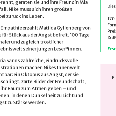
ennt, geraten sie und ihre Freundin Mia
Dies
all. Nike muss sich ihren größten
ei zurück ins Leben.
170 
Form
 Empathie erzählt Matilda Gyllenberg von
Prei
für Stück aus der Angst befreit. 100 Tage
ISB
naler und zugleich tröstlicher
lebniswelt seiner jungen Leser*innen.
Ers
ia Sanns zahlreiche, eindrucksvolle
lustrationen machen Nikes Innenwelt
htbar: ein Oktopus aus Angst, der sie
Ei
chlingt, zarte Bilder der Freundschaft,
e ihr Raum zum Atmen geben – und
enen, in denen Dunkelheit zu Licht und
gst zu Stärke werden.