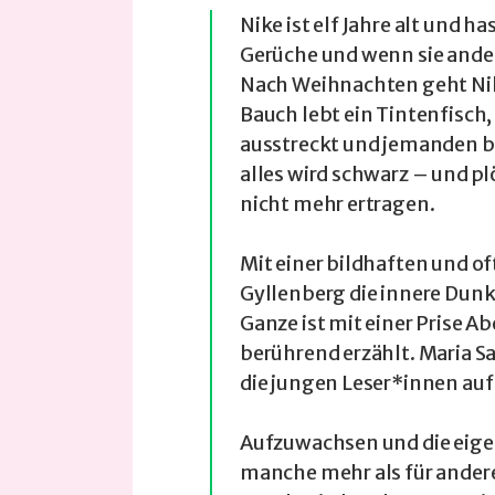
Nike ist elf Jahre alt und h
Gerüche und wenn sie ande
Nach Weihnachten geht Nik
Bauch lebt ein Tintenfisch
ausstreckt und jemanden b
alles wird schwarz – und p
nicht mehr ertragen.
Mit einer bildhaften und o
Gyllenberg die innere Dunke
Ganze ist mit einer Prise A
berührend erzählt. Maria S
die jungen Leser*innen au
Aufzuwachsen und die eigen
manche mehr als für andere