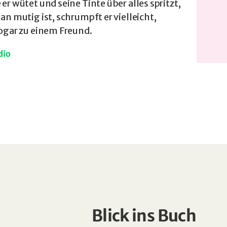
r wütet und seine Tinte über alles spritzt,
n mutig ist, schrumpft er vielleicht,
ogar zu einem Freund.
dio
Blick ins Buch