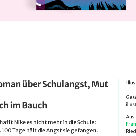
oman über Schulangst, Mut
Illu
–
Ges
sch im Bauch
illu
Aus 
fft Nike es nicht mehr in die Schule:
Fran
iel. 100 Tage hält die Angst sie gefangen.
Ried