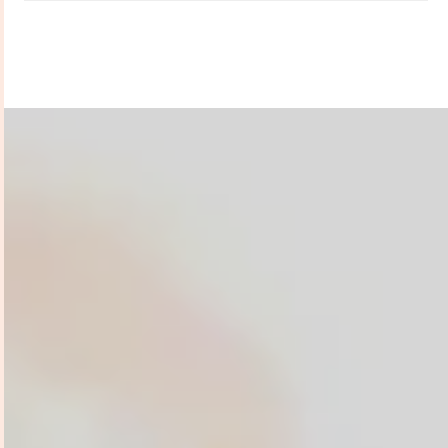
2023 auf Französich bei Versant Sud.
Prix Lu & Partagé (Nominiert, 2024)
Prix des lecteurs du Var 2024
Sélection La Petite Fureur 2024
Bayerische Verlagsprämie 2025 –
ausgezeichnet und gefördert vom
Bayerischen Staatsministerium für
Wissenschaft und Kunst für eine
außergewöhnliche Bilderbuchadaption
des Rotkäppchenmotivs