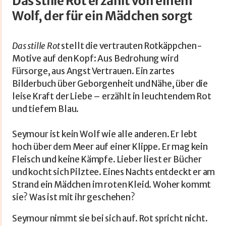
Das stille Rot erzählt von einem
Wolf, der für ein Mädchen sorgt
Das stille Rot
stellt die vertrauten Rotkäppchen-
Motive auf den Kopf: Aus Bedrohung wird
Fürsorge, aus Angst Vertrauen. Ein zartes
Bilderbuch über Geborgenheit und Nähe, über die
leise Kraft der Liebe – erzählt in leuchtendem Rot
und tiefem Blau.
Seymour ist kein Wolf wie alle anderen. Er lebt
hoch über dem Meer auf einer Klippe. Er mag kein
Fleisch und keine Kämpfe. Lieber liest er Bücher
und kocht sich Pilztee. Eines Nachts entdeckt er am
Strand ein Mädchen im roten Kleid. Woher kommt
sie? Was ist mit ihr geschehen?
Seymour nimmt sie bei sich auf. Rot spricht nicht.