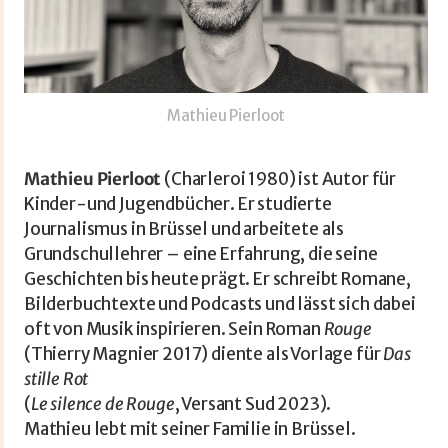
Mathieu Pierloot
Mathieu Pierloot
(Charleroi 1980) ist Autor für
Kinder-und Jugendbücher. Er studierte
Journalismus in Brüssel und arbeitete als
Grundschullehrer – eine Erfahrung, die seine
Geschichten bis heute prägt. Er schreibt Romane,
Bilderbuchtexte und Podcasts und lässt sich dabei
oft von Musik inspirieren. Sein Roman
Rouge
(Thierry Magnier 2017) diente als Vorlage für
Das
stille Rot
(
Le silence de Rouge
, Versant Sud 2023).
Mathieu lebt mit seiner Familie in Brüssel.