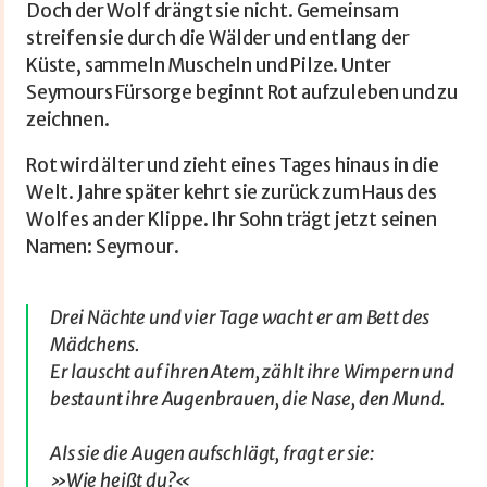
Doch der Wolf drängt sie nicht. Gemeinsam
streifen sie durch die Wälder und entlang der
Küste, sammeln Muscheln und Pilze. Unter
Seymours Fürsorge beginnt Rot aufzuleben und zu
zeichnen.
Rot wird älter und zieht eines Tages hinaus in die
Welt. Jahre später kehrt sie zurück zum Haus des
Wolfes an der Klippe. Ihr Sohn trägt jetzt seinen
Namen: Seymour.
Drei Nächte und vier Tage wacht er am Bett des
Mädchens.
Er lauscht auf ihren Atem, zählt ihre Wimpern und
bestaunt ihre Augenbrauen, die Nase, den Mund.
Als sie die Augen aufschlägt, fragt er sie:
»Wie heißt du?«