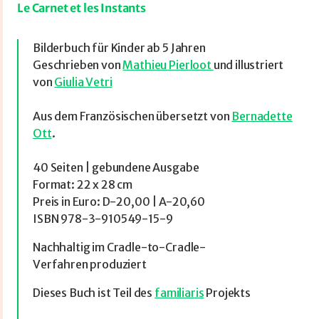
Le Carnet et les Instants
Bilderbuch für Kinder ab 5 Jahren
Geschrieben von
Mathieu Pierloot
und illustriert
von
Giulia Vetri
Aus dem Französischen übersetzt von
Bernadette
Ott
.
40 Seiten | gebundene Ausgabe
Format: 22 x 28 cm
Preis in Euro: D-20,00 | A-20,60
ISBN 978-3-910549-15-9
Nachhaltig im Cradle-to-Cradle-
Verfahren produziert
Dieses Buch ist Teil des
familiaris
Projekts