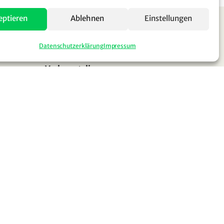
eptieren
Ablehnen
Einstellungen
Datenschutzerklärung
Impressum
Verlagsatelier
Verlag – Laden – Leseecke –
Brunnenstraße 5
86911 Diessen am Ammersee
Tel. +49 (0)151 629 670 28
info@limbion.com