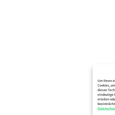
Um Ihnen ei
Cookies, um
diesen Tech
eindeutige 
erteilen od
beeinträcht
Datenschut