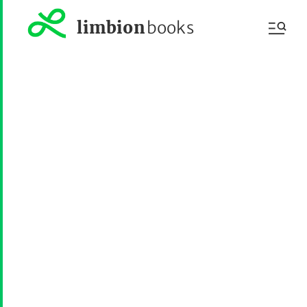
limbion
books